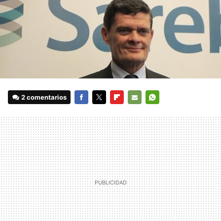
2 comentarios
FACEBOOK
TWITTER
FLIPBOARD
E-
WHATSAPP
MAIL