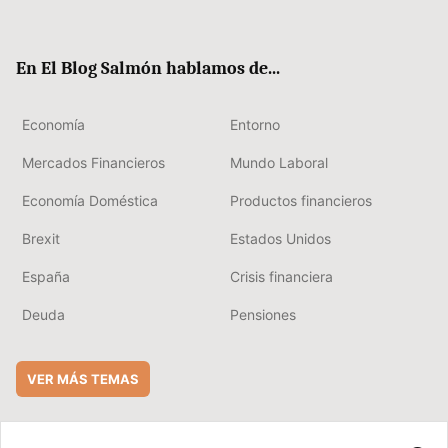
ter
ebo
boa
edIn
ok
rd
En El Blog Salmón hablamos de...
Economía
Entorno
Mercados Financieros
Mundo Laboral
Economía Doméstica
Productos financieros
Brexit
Estados Unidos
España
Crisis financiera
Deuda
Pensiones
VER MÁS TEMAS