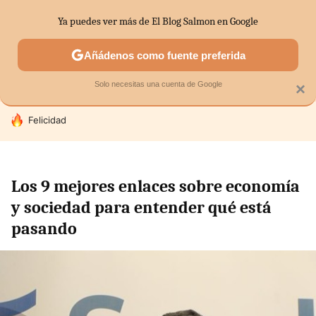
Ya puedes ver más de El Blog Salmon en Google
SECTORES
ECONOMÍA DOMÉSTICA
MERCADOS FINANC
Añádenos como fuente preferida
Solo necesitas una cuenta de Google
×
HOY SE HABLA DE
Felicidad
Los 9 mejores enlaces sobre economía
y sociedad para entender qué está
pasando