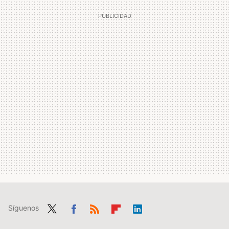
Síguenos
Twit
Fac
RSS
Flip
Link