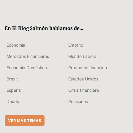
Twit
Fac
RSS
Flip
Link
ter
ebo
boa
edIn
ok
rd
En El Blog Salmón hablamos de...
Economía
Entorno
Mercados Financieros
Mundo Laboral
Economía Doméstica
Productos financieros
Brexit
Estados Unidos
España
Crisis financiera
Deuda
Pensiones
VER MÁS TEMAS