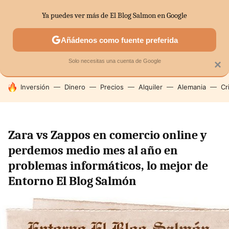
Ya puedes ver más de El Blog Salmon en Google
SECTORES
ECONOMÍA DOMÉSTICA
MERCADOS FINANC
Añádenos como fuente preferida
Solo necesitas una cuenta de Google
×
HOY SE HABLA DE
Inversión
Dinero
Precios
Alquiler
Alemania
Cr
Zara vs Zappos en comercio online y
perdemos medio mes al año en
problemas informáticos, lo mejor de
Entorno El Blog Salmón