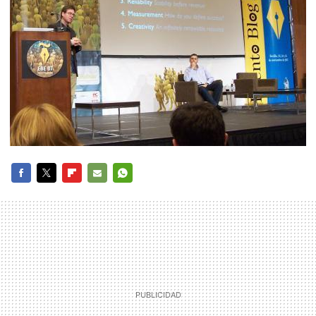
FACEBOOK
TWITTER
FLIPBOARD
E-
WHATSAPP
MAIL