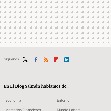
Síguenos
Twit
Fac
RSS
Flip
Link
ter
ebo
boa
edIn
ok
rd
En El Blog Salmón hablamos de...
Economía
Entorno
Mercados Financieros
Mundo Laboral