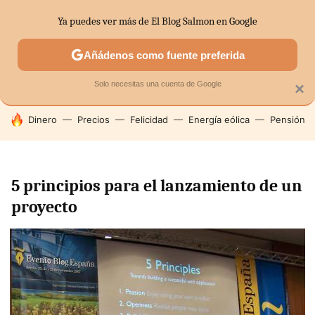
Ya puedes ver más de El Blog Salmon en Google
SECTORES
ECONOMÍA DOMÉSTICA
MERCADOS FINANC
Añádenos como fuente preferida
Solo necesitas una cuenta de Google
×
HOY SE HABLA DE
Dinero
Precios
Felicidad
Energía eólica
Pensión
5 principios para el lanzamiento de un
proyecto