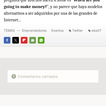
pregunta que muchos hacen a Stone es "
When are you
going to make money?
", y no parece que haya modelos
alternativos a ser adquiridos por una de las grandes de
Internet...
TEMAS
Emprendedores
Eventos
Twitter
ebe07
FACEBOOK
TWITTER
FLIPBOARD
E-
WHATSAPP
MAIL
Comentarios cerrados