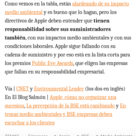
Como vemos en la tabla, están
alardeando de su impacto
medio ambiental
y es bueno que lo hagan, pero los
directivos de Apple deben entender que
tienen
responsabilidad sobre sus suministradores
también
, con sus impactos medio ambientales y con sus
condiciones laborales. Apple sigue fallando con su
cadena de suministro y por eso está en la lista corta para
los premios
Public Eye Awards
, que eligen las empresas
que fallan en su responsabilidad empresarial.
Vía |
CNET
y
Environmental Leader
(los dos en inglés)
En El Blog Salmón |
Apple, cómo no organizar una
sucesion
,
La percepción de la
RSE
está cambiando
y
En
temas medio ambientales y
RSE
empresas deben
escuchar a los clientes