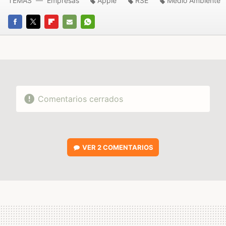
TEMAS
Empresas
Apple
RSE
Medio Ambiente
FACEBOOK
TWITTER
FLIPBOARD
E-
WHATSAPP
MAIL
Comentarios cerrados
VER
2 COMENTARIOS