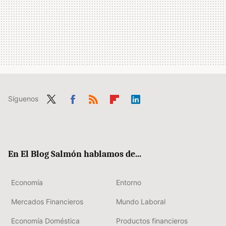
Síguenos
Twit
Fac
RSS
Flip
Link
ter
ebo
boa
edIn
ok
rd
En El Blog Salmón hablamos de...
Economía
Entorno
Mercados Financieros
Mundo Laboral
Economía Doméstica
Productos financieros