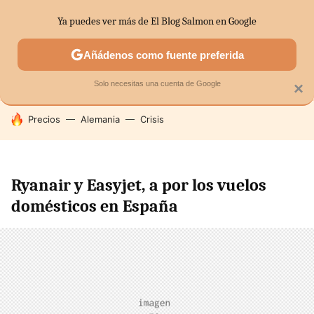
Ya puedes ver más de El Blog Salmon en Google
SECTORES
ECONOMÍA DOMÉSTICA
MERCADOS FINANC
Añádenos como fuente preferida
Solo necesitas una cuenta de Google
×
HOY SE HABLA DE
Precios
Alemania
Crisis
Ryanair y Easyjet, a por los vuelos
domésticos en España