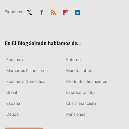
Síguenos
Twit
Fac
RSS
Flip
Link
ter
ebo
boa
edIn
ok
rd
En El Blog Salmón hablamos de...
Economía
Entorno
Mercados Financieros
Mundo Laboral
Economía Doméstica
Productos financieros
Brexit
Estados Unidos
España
Crisis financiera
Deuda
Pensiones