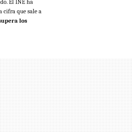
do. El
INE
ha
la cifra que sale a
supera los