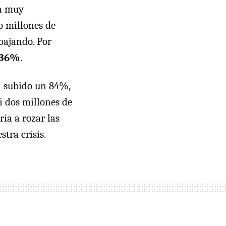
on muy
o millones de
bajando. Por
7,36%
.
a subido un 84%,
i dos millones de
ia a rozar las
tra crisis.