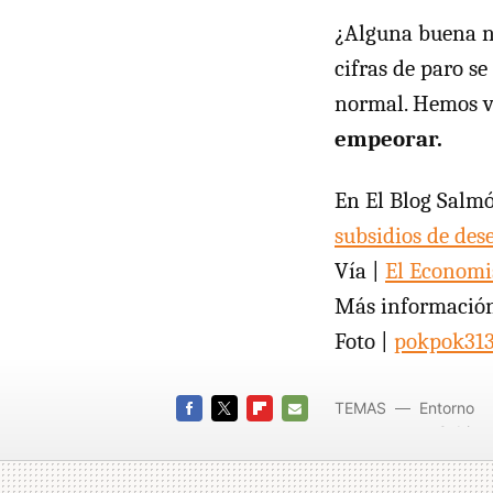
¿Alguna buena n
cifras de paro se
normal. Hemos vu
empeorar.
En El Blog Salm
subsidios de de
Vía |
El Economi
Más informació
Foto |
pokpok31
TEMAS
Entorno
Gobier
FACEBOOK
TWITTER
FLIPBOARD
E-
MAIL