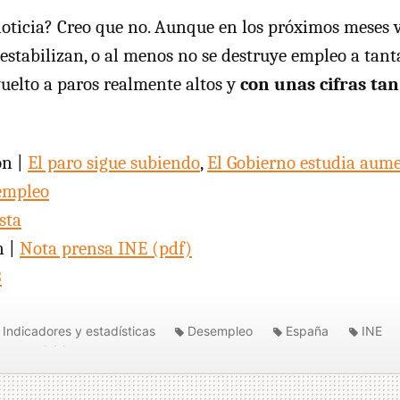
oticia? Creo que no. Aunque en los próximos meses 
 estabilizan, o al menos no se destruye empleo a tant
elto a paros realmente altos y
con unas cifras tan
ón |
El paro sigue subiendo
,
El Gobierno estudia aume
sempleo
sta
n |
Nota prensa
INE
(pdf)
3
Indicadores y estadísticas
Desempleo
España
INE
no
Crisis