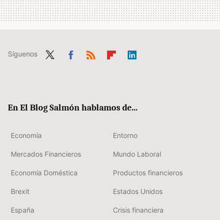
Síguenos
Twit
Fac
RSS
Flip
Link
ter
ebo
boa
edIn
ok
rd
En El Blog Salmón hablamos de...
Economía
Entorno
Mercados Financieros
Mundo Laboral
Economía Doméstica
Productos financieros
Brexit
Estados Unidos
España
Crisis financiera