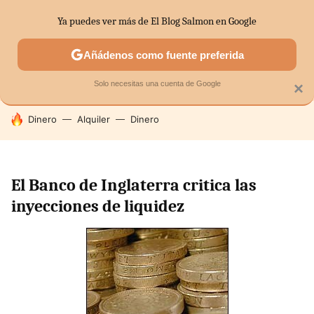
Ya puedes ver más de El Blog Salmon en Google
SECTORES
ECONOMÍA DOMÉSTICA
MERCADOS FINANC
Añádenos como fuente preferida
Solo necesitas una cuenta de Google
×
HOY SE HABLA DE
Dinero
Alquiler
Dinero
El Banco de Inglaterra critica las
inyecciones de liquidez