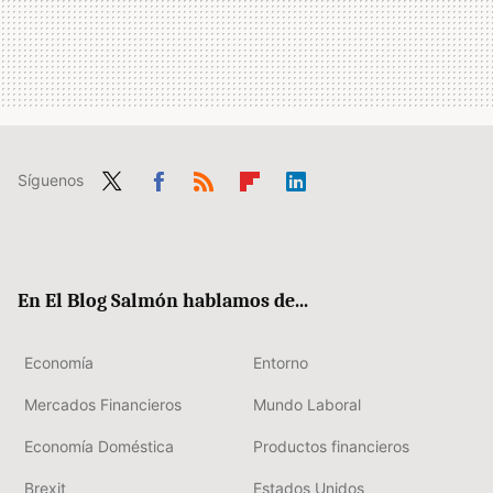
Síguenos
Twit
Fac
RSS
Flip
Link
ter
ebo
boa
edIn
ok
rd
En El Blog Salmón hablamos de...
Economía
Entorno
Mercados Financieros
Mundo Laboral
Economía Doméstica
Productos financieros
Brexit
Estados Unidos