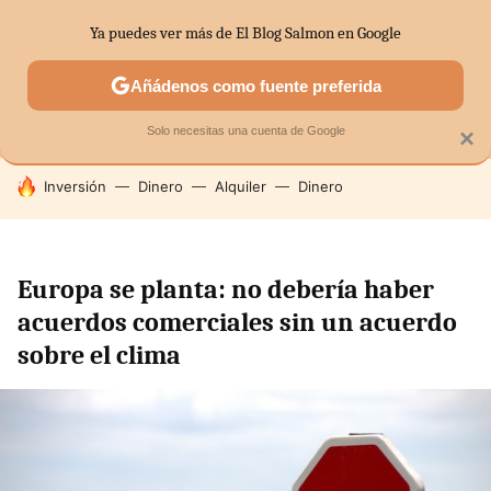
Ya puedes ver más de El Blog Salmon en Google
MENÚ
NUEVO
Añádenos como fuente preferida
SECTORES
ECONOMÍA DOMÉSTICA
MERCADOS FINANC
Solo necesitas una cuenta de Google
×
HOY SE HABLA DE
Inversión
Dinero
Alquiler
Dinero
Europa se planta: no debería haber
acuerdos comerciales sin un acuerdo
sobre el clima