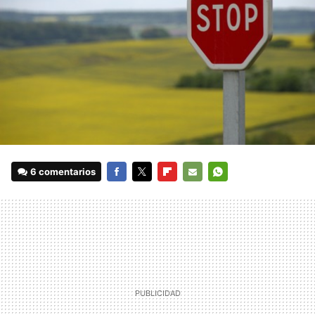
6 comentarios
FACEBOOK
TWITTER
FLIPBOARD
E-
WHATSAPP
MAIL