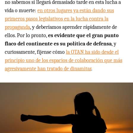
no sabemos si llegará demasiado tarde en esta lucha a
vida o muerte:
en otros lugares ya están dando sus
primeros pasos legislativos en la lucha contra la
propaganda
, y deberíamos aprender rápidamente de
ellos. Por lo pronto,
es evidente que el gran punto
flaco del continente es su política de defensa
, y
curiosamente, fíjense cómo
la OTAN ha sido desde el
principio uno de los espacios de colaboración que más
agresivamente han tratado de dinamitar
.