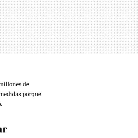
millones de
 medidas porque
.
ar