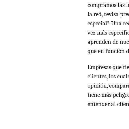
compramos las le
la red, revisa pr
especial? Una r
vez más específi
aprenden de nues
que en función d
Empresas que ti
clientes, los cu
opinión, compara
tiene más peligro
entender al clien