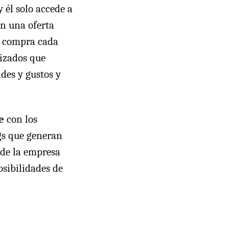
 él solo accede a
en una oferta
e compra cada
lizados que
des y gustos y
e
con los
ogs que generan
nde la empresa
osibilidades de