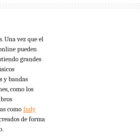
s. Una vez que el
 online pueden
stiendo grandes
úsicos
os y bandas
nes, como los
ibros
mas como
Indy
 creados de forma
o.