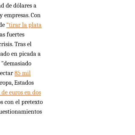
d de dólares a
 y empresas. Con
 de
“tirar la plata
as fuertes
isis. Tras el
zado en picada a
a "demasiado
yectar
85 mil
ropa, Estados
 de euros en dos
s con el pretexto
 cuestionamientos