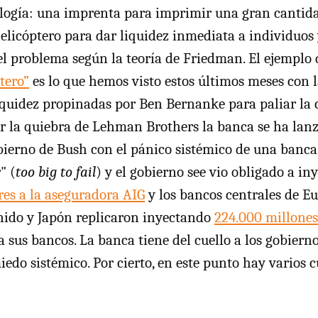
logía: una imprenta para imprimir una gran cantida
helicóptero para dar liquidez inmediata a individuos
e el problema según la teoría de Friedman. El ejemplo
tero”
es lo que hemos visto estos últimos meses con l
iquidez propinadas por Ben Bernanke para paliar la cr
r la quiebra de Lehman Brothers la banca se ha lan
bierno de Bush con el pánico sistémico de una banc
" (
too big to fail
) y el gobierno see vio obligado a in
res a la aseguradora AIG
y los bancos centrales de Eu
nido y Japón replicaron inyectando
224.000 millones
a sus bancos. La banca tiene del cuello a los gobierno
miedo sistémico. Por cierto, en este punto hay varios