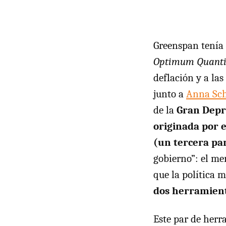
Greenspan tenía
Optimum Quanti
deflación y a la
junto a
Anna Sc
de la
Gran Depr
originada por e
(un tercera pa
gobierno”: el me
que la política m
dos herramient
Este par de herr