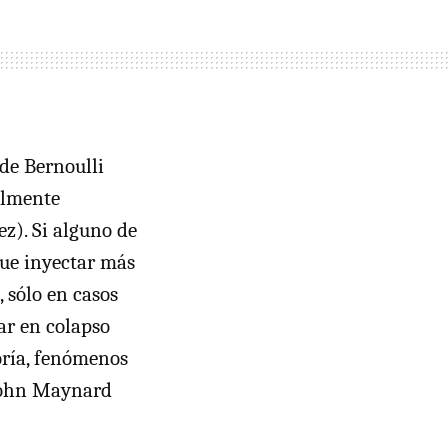
 de Bernoulli
cilmente
ez). Si alguno de
que inyectar más
, sólo en casos
ar en colapso
oría, fenómenos
 John Maynard