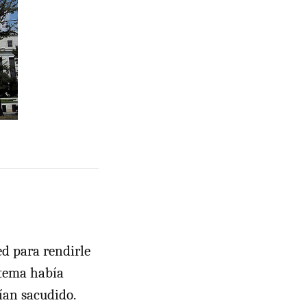
d para rendirle
stema había
bían sacudido.