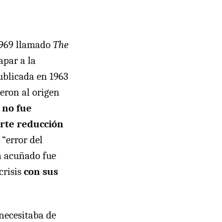
1969 llamado
The
apar a la
publicada en 1963
ieron al origen
 no fue
erte reducción
 “error del
ma acuñado fue
crisis
con sus
necesitaba de