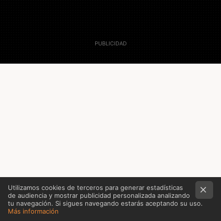
2 Diciembre 2010
Actualizado 2 Diciembre 2010, 16:38
Remo
Utilizamos cookies de terceros para generar estadísticas
de audiencia y mostrar publicidad personalizada analizando
tu navegación. Si sigues navegando estarás aceptando su uso.
Más información