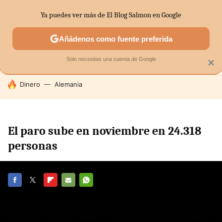
Ya puedes ver más de El Blog Salmon en Google
MENÚ
NUEVO
Añádenos como fuente preferida
SECTORES
ECONOMÍA DOMÉSTICA
MERCADOS FINANC
Solo necesitas una cuenta de Google
×
HOY SE HABLA DE
Dinero
Alemania
El paro sube en noviembre en 24.318
personas
FACEBOOK
TWITTER
FLIPBOARD
E-
WHATSAPP
MAIL