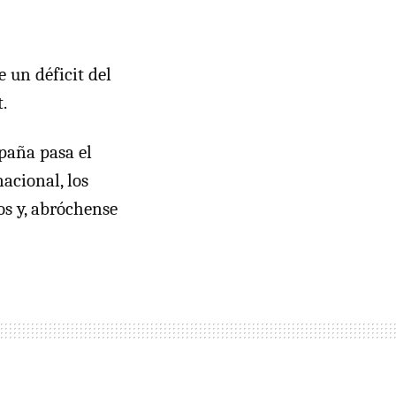
 un déficit del
.
paña pasa el
nacional, los
os y, abróchense