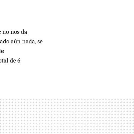
e no nos da
arado aún nada, se
de
otal de 6