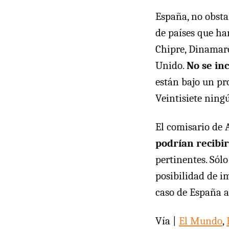
España, no obsta
de países que ha
Chipre, Dinamarca
Unido.
No se in
están bajo un pr
Veintisiete ning
El comisario de 
podrían recibi
pertinentes. Sól
posibilidad de i
caso de España a
Vía |
El Mundo
,