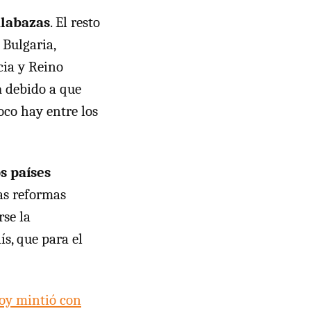
alabazas
. El resto
 Bulgaria,
cia y Reino
a
debido a que
oco hay entre los
s países
as reformas
rse la
s, que para el
joy mintió con