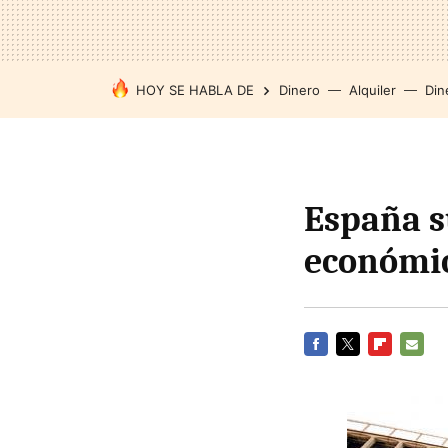
HOY SE HABLA DE
Dinero
Alquiler
Din
España s
económic
FACEBOOK
TWITTER
FLIPBOARD
E-
MAIL