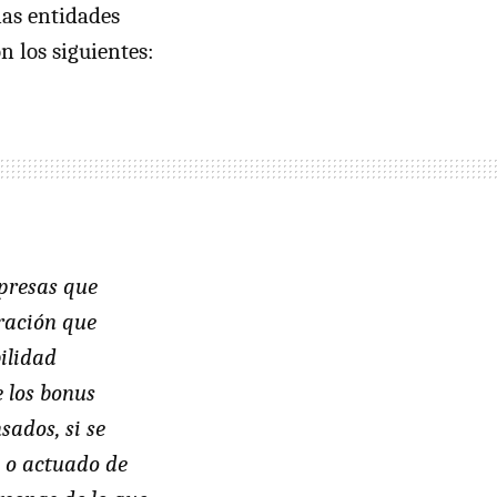
las entidades
n los siguientes:
mpresas que
ración que
ilidad
 los bonus
ados, si se
o o actuado de