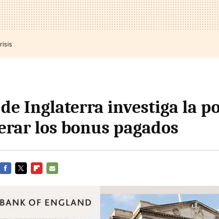
risis
de Inglaterra investiga la p
erar los bonus pagados
FACEBOOK
TWITTER
FLIPBOARD
E-
MAIL