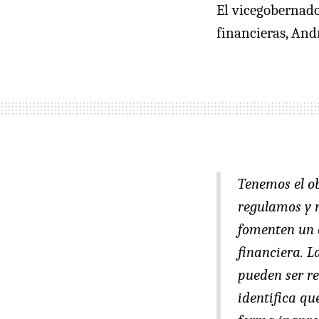
El vicegobernado
financieras, Andr
Tenemos el ob
regulamos y 
fomenten un 
financiera. 
pueden ser re
identifica qu