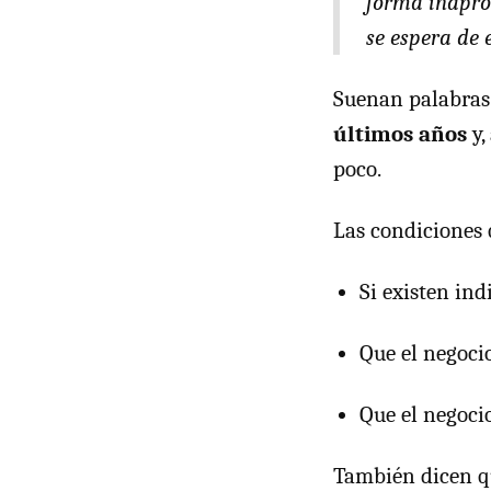
forma inapro
se espera de 
Suenan palabras
últimos años
y,
poco.
Las condiciones 
Si existen in
Que el negocio
Que el negocio
También dicen 