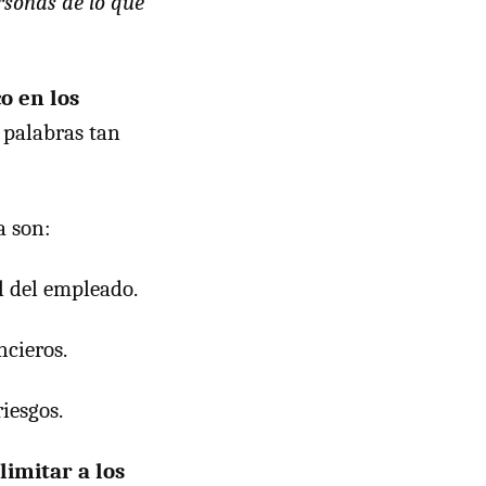
rsonas de lo que
o en los
 palabras tan
a son:
l del empleado.
ncieros.
iesgos.
limitar a los