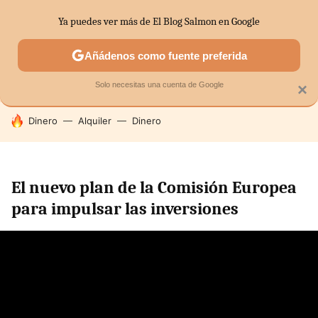
Ya puedes ver más de El Blog Salmon en Google
SECTORES
ECONOMÍA DOMÉSTICA
MERCADOS FINANC
Añádenos como fuente preferida
Solo necesitas una cuenta de Google
×
HOY SE HABLA DE
Dinero
Alquiler
Dinero
El nuevo plan de la Comisión Europea
para impulsar las inversiones