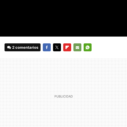
2 comentarios
FACEBOOK
TWITTER
FLIPBOARD
E-
WHATSAPP
MAIL