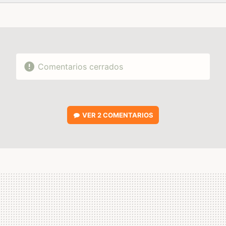
FACEBOOK
TWITTER
FLIPBOARD
E-
WHATSAPP
MAIL
Comentarios cerrados
VER
2 COMENTARIOS