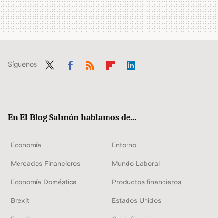
Síguenos
Twit
Fac
RSS
Flip
Link
ter
ebo
boa
edIn
ok
rd
En El Blog Salmón hablamos de...
Economía
Entorno
Mercados Financieros
Mundo Laboral
Economía Doméstica
Productos financieros
Brexit
Estados Unidos