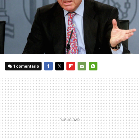
1 comentario
FACEBOOK
TWITTER
FLIPBOARD
E-
WHATSAPP
MAIL