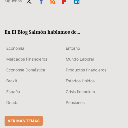
Síguenos
Twit
Fac
RSS
Flip
Link
ter
ebo
boa
edIn
ok
rd
En El Blog Salmón hablamos de...
Economía
Entorno
Mercados Financieros
Mundo Laboral
Economía Doméstica
Productos financieros
Brexit
Estados Unidos
España
Crisis financiera
Deuda
Pensiones
VER MÁS TEMAS