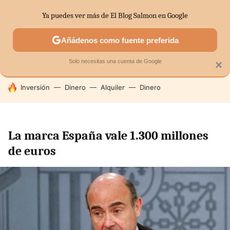
Ya puedes ver más de El Blog Salmon en Google
SECTORES
ECONOMÍA DOMÉSTICA
MERCADOS FINANC
Añádenos como fuente preferida
Solo necesitas una cuenta de Google
×
HOY SE HABLA DE
Inversión
Dinero
Alquiler
Dinero
La marca España vale 1.300 millones
de euros