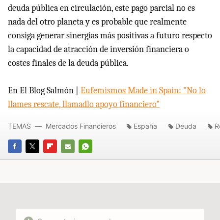
deuda pública en circulación, este pago parcial no es
nada del otro planeta y es probable que realmente
consiga generar sinergias más positivas a futuro respecto
la capacidad de atracción de inversión financiera o
costes finales de la deuda pública.
En El Blog Salmón |
Eufemismos Made in Spain: "No lo
llames rescate, llamadlo apoyo financiero"
TEMAS
Mercados Financieros
España
Deuda
R
FACEBOOK
TWITTER
FLIPBOARD
E-
WHATSAPP
MAIL