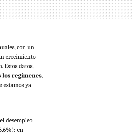
nuales, con un
un crecimiento
. Estos datos,
os los regímenes
,
e estamos ya
, el desempleo
(6,6%); en