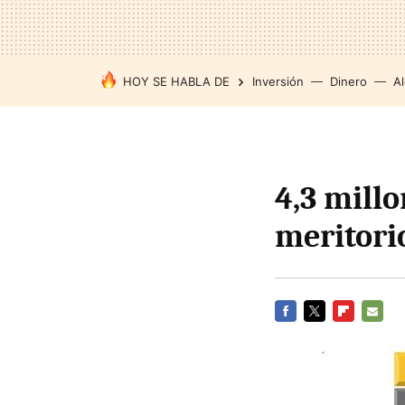
HOY SE HABLA DE
Inversión
Dinero
Al
4,3 millo
meritori
FACEBOOK
TWITTER
FLIPBOARD
E-
MAIL