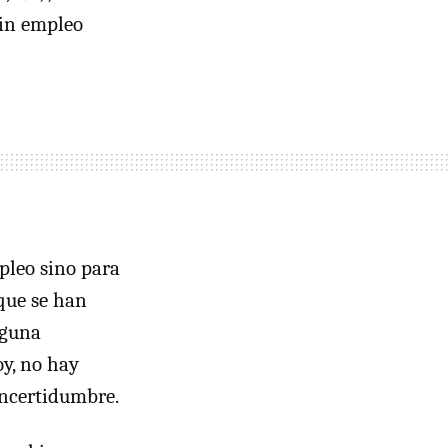
sin empleo
mpleo sino para
que se han
nguna
oy, no hay
incertidumbre.