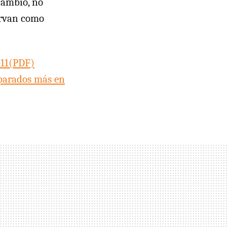
cambio, no
irvan como
11(
PDF
)
 parados más en