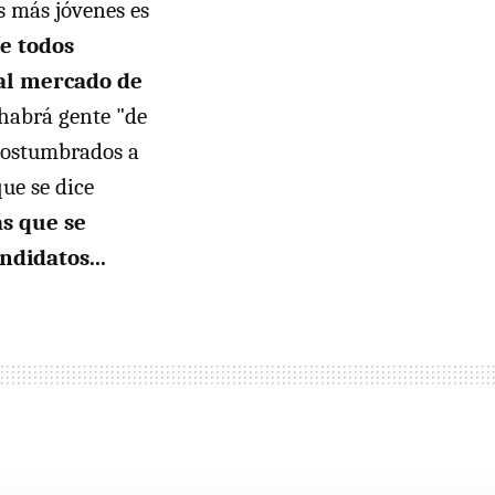
s más jóvenes es
e todos
 al mercado de
 habrá gente "de
 acostumbrados a
que se dice
as que se
ndidatos...