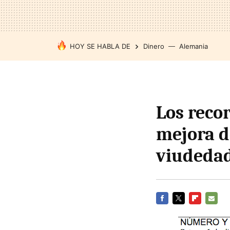
HOY SE HABLA DE
Dinero
Alemania
Los reco
mejora d
viudeda
FACEBOOK
TWITTER
FLIPBOARD
E-
MAIL