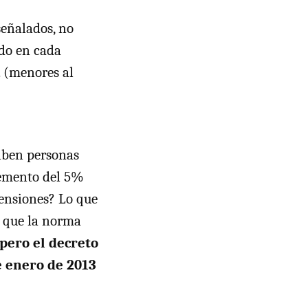
señalados, no
ido en cada
 (menores al
ciben personas
remento del 5%
pensiones? Lo que
o que la norma
pero el decreto
e enero de 2013