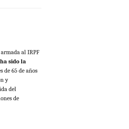
o armada al
IRPF
ha sido la
s de 65 de años
ón y
ida del
iones de