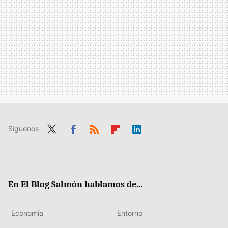
Síguenos
Twit
Fac
RSS
Flip
Link
ter
ebo
boa
edIn
ok
rd
En El Blog Salmón hablamos de...
Economía
Entorno