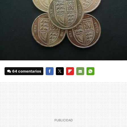
64 comentarios
FACEBOOK
TWITTER
FLIPBOARD
E-
WHATSAPP
MAIL