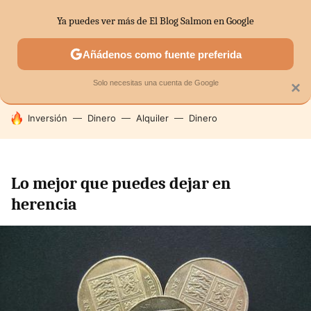
Ya puedes ver más de El Blog Salmon en Google
SECTORES
ECONOMÍA DOMÉSTICA
MERCADOS FINANC
Añádenos como fuente preferida
Solo necesitas una cuenta de Google
×
HOY SE HABLA DE
Inversión
Dinero
Alquiler
Dinero
Lo mejor que puedes dejar en
herencia