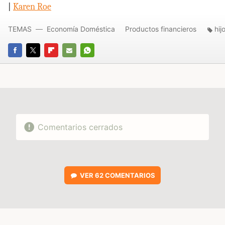
|
Karen Roe
TEMAS
Economía Doméstica
Productos financieros
hij
FACEBOOK
TWITTER
FLIPBOARD
E-
WHATSAPP
MAIL
Comentarios cerrados
VER
62 COMENTARIOS