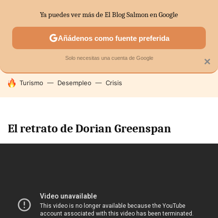
Ya puedes ver más de El Blog Salmon en Google
SECTORES
ECONOMÍA DOMÉSTICA
MERCADOS FINANC
Añádenos como fuente preferida
Solo necesitas una cuenta de Google
×
HOY SE HABLA DE
Turismo
Desempleo
Crisis
El retrato de Dorian Greenspan