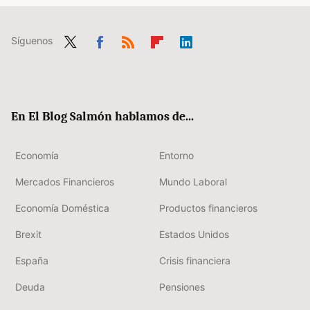
Síguenos
Twit
Fac
RSS
Flip
Link
ter
ebo
boa
edIn
ok
rd
En El Blog Salmón hablamos de...
Economía
Entorno
Mercados Financieros
Mundo Laboral
Economía Doméstica
Productos financieros
Brexit
Estados Unidos
España
Crisis financiera
Deuda
Pensiones