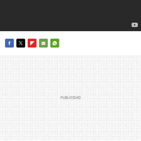
FACEBOOK
TWITTER
FLIPBOARD
E-
WHATSAPP
MAIL