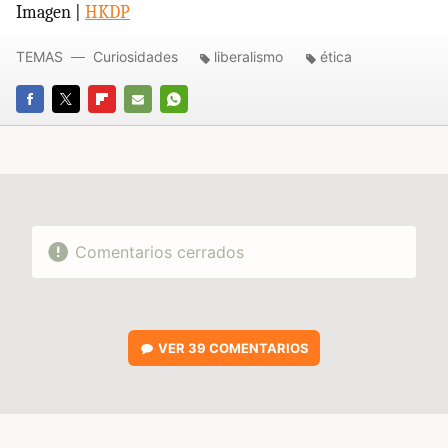
Imagen |
HKDP
TEMAS
Curiosidades
liberalismo
ética
FACEBOOK
TWITTER
FLIPBOARD
E-
WHATSAPP
MAIL
Comentarios cerrados
VER
39 COMENTARIOS