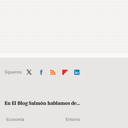
Síguenos
Twit
Fac
RSS
Flip
Link
ter
ebo
boa
edIn
ok
rd
En El Blog Salmón hablamos de...
Economía
Entorno