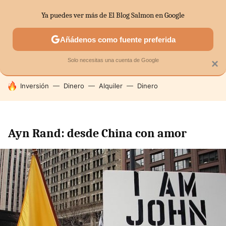
Ya puedes ver más de El Blog Salmon en Google
SECTORES
ECONOMÍA DOMÉSTICA
MERCADOS FINANC
Añádenos como fuente preferida
Solo necesitas una cuenta de Google
×
HOY SE HABLA DE
Inversión
Dinero
Alquiler
Dinero
Ayn Rand: desde China con amor