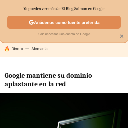
Ya puedes ver más de El Blog Salmon en Google
MENÚ
NUEVO
Añádenos como fuente preferida
SECTORES
ECONOMÍA DOMÉSTICA
MERCADOS FINANC
Solo necesitas una cuenta de Google
×
HOY SE HABLA DE
Dinero
Alemania
Google mantiene su dominio
aplastante en la red