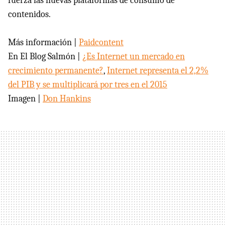
fuerza las nuevas plataformas de consumo de
contenidos.
Más información |
Paidcontent
En El Blog Salmón |
¿Es Internet un mercado en
crecimiento permanente?
,
Internet representa el 2,2%
del
PIB
y se multiplicará por tres en el 2015
Imagen |
Don Hankins