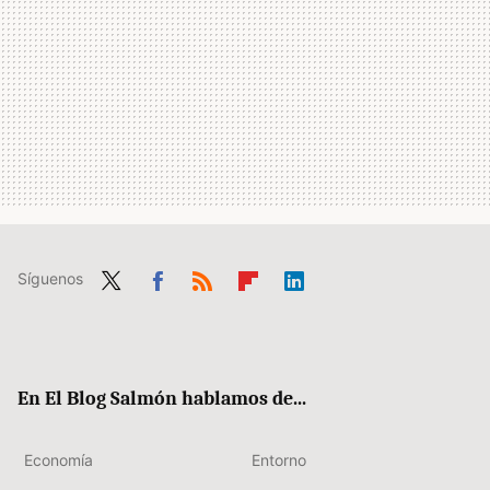
Síguenos
Twit
Fac
RSS
Flip
Link
ter
ebo
boa
edIn
ok
rd
En El Blog Salmón hablamos de...
Economía
Entorno