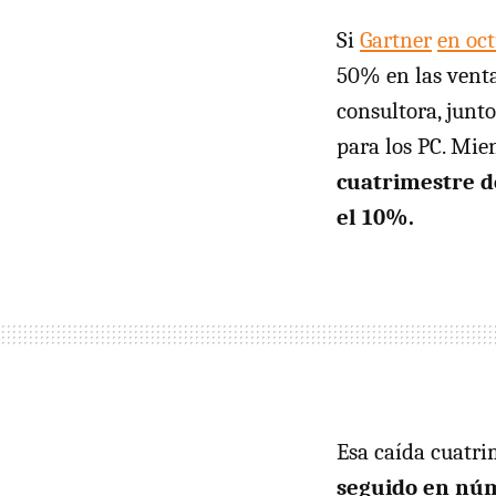
Si
Gartner
en oc
50% en las venta
consultora, junto
para los PC. Mie
cuatrimestre d
el 10%.
Esa caída cuatrim
seguido en núm