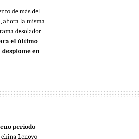
ento de más del
), ahora la misma
orama desolador
ara el último
l
desplome en
eno periodo
a china Lenovo