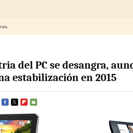
risis
tria del PC se desangra, aun
na estabilización en 2015
FACEBOOK
TWITTER
FLIPBOARD
E-
MAIL