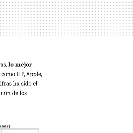
ras,
lo mejor
s como HP, Apple,
ifras ha sido el
omún de los