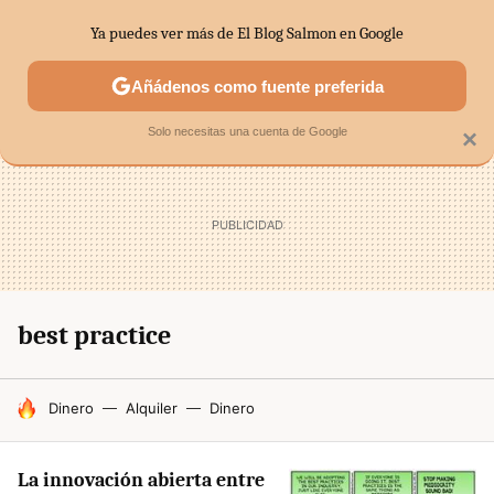
Ya puedes ver más de El Blog Salmon en Google
SECTORES
ECONOMÍA DOMÉSTICA
MERCADOS FINANC
Añádenos como fuente preferida
Solo necesitas una cuenta de Google
×
best practice
HOY SE HABLA DE
Dinero
Alquiler
Dinero
La innovación abierta entre