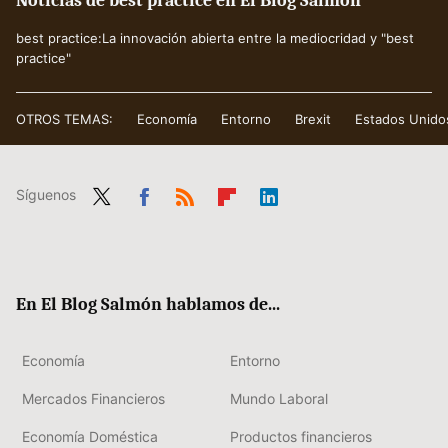
Noticias de best practice en El Blog Salmón
best practice:La innovación abierta entre la mediocridad y "best
practice"
OTROS TEMAS:
Economía
Entorno
Brexit
Estados Unido
Síguenos
Twit
Fac
RSS
Flip
Link
ter
ebo
boa
edIn
ok
rd
En El Blog Salmón hablamos de...
Economía
Entorno
Mercados Financieros
Mundo Laboral
Economía Doméstica
Productos financieros