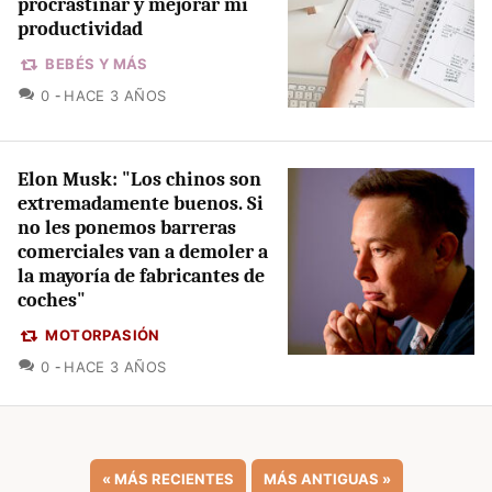
procrastinar y mejorar mi
productividad
BEBÉS Y MÁS
COMENTARIOS
0
HACE 3 AÑOS
Elon Musk: "Los chinos son
extremadamente buenos. Si
no les ponemos barreras
comerciales van a demoler a
la mayoría de fabricantes de
coches"
MOTORPASIÓN
COMENTARIOS
0
HACE 3 AÑOS
«
MÁS RECIENTES
MÁS ANTIGUAS
»