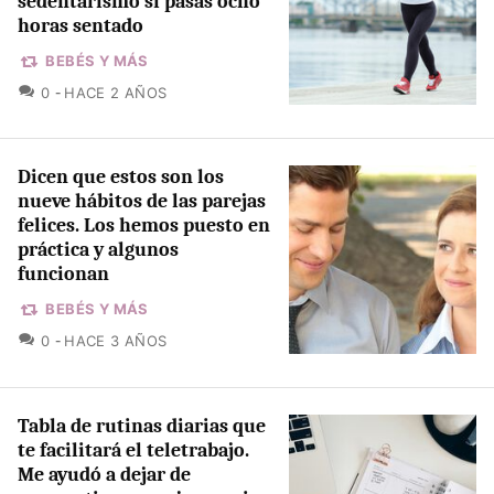
sedentarismo si pasas ocho
horas sentado
BEBÉS Y MÁS
COMENTARIOS
0
HACE 2 AÑOS
Dicen que estos son los
nueve hábitos de las parejas
felices. Los hemos puesto en
práctica y algunos
funcionan
BEBÉS Y MÁS
COMENTARIOS
0
HACE 3 AÑOS
Tabla de rutinas diarias que
te facilitará el teletrabajo.
Me ayudó a dejar de