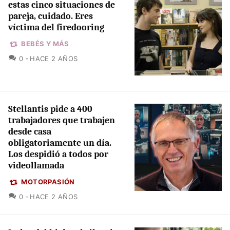
estas cinco situaciones de
pareja, cuidado. Eres
víctima del firedooring
BEBÉS Y MÁS
COMENTARIOS
0
HACE 2 AÑOS
Stellantis pide a 400
trabajadores que trabajen
desde casa
obligatoriamente un día.
Los despidió a todos por
videollamada
MOTORPASIÓN
COMENTARIOS
0
HACE 2 AÑOS