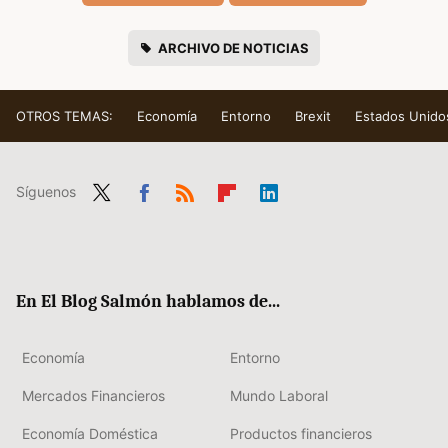
ARCHIVO DE NOTICIAS
OTROS TEMAS:
Economía
Entorno
Brexit
Estados Unido
Síguenos
Twit
Fac
RSS
Flip
Link
ter
ebo
boa
edIn
ok
rd
En El Blog Salmón hablamos de...
Economía
Entorno
Mercados Financieros
Mundo Laboral
Economía Doméstica
Productos financieros