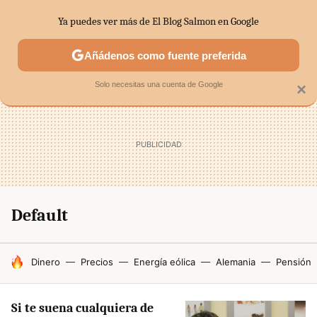
Ya puedes ver más de El Blog Salmon en Google
SECTORES
ECONOMÍA DOMÉSTICA
MERCADOS FINANC
Añádenos como fuente preferida
Solo necesitas una cuenta de Google
×
Default
HOY SE HABLA DE
Dinero
Precios
Energía eólica
Alemania
Pensión
Si te suena cualquiera de