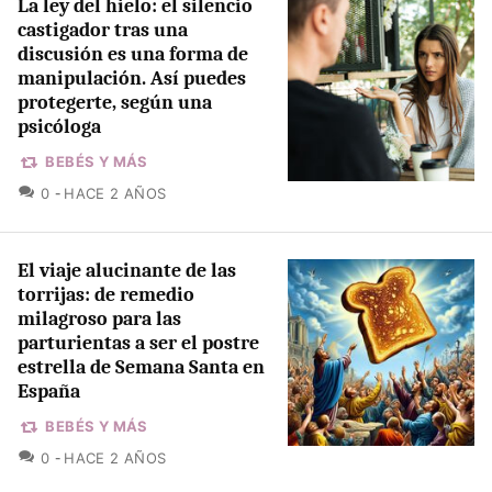
La ley del hielo: el silencio
castigador tras una
discusión es una forma de
manipulación. Así puedes
protegerte, según una
psicóloga
BEBÉS Y MÁS
COMENTARIOS
0
HACE 2 AÑOS
El viaje alucinante de las
torrijas: de remedio
milagroso para las
parturientas a ser el postre
estrella de Semana Santa en
España
BEBÉS Y MÁS
COMENTARIOS
0
HACE 2 AÑOS