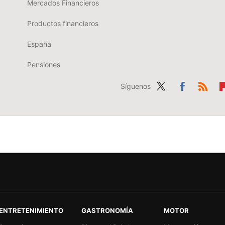
Mercados Financieros
Productos financieros
España
Pensiones
Síguenos
Twit
Fac
RSS
Fl
ter
ebo
b
ok
r
ENTRETENIMIENTO
GASTRONOMÍA
MOTOR