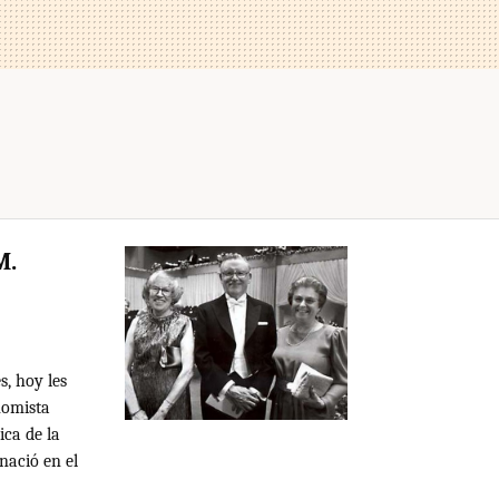
M.
s, hoy les
nomista
ca de la
nació en el