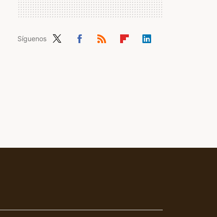
Síguenos
Twit
Fac
RSS
Flip
Link
ter
ebo
boa
edIn
ok
rd