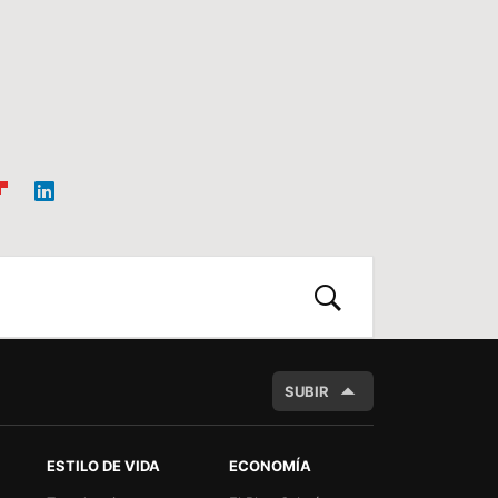
ip
Link
oa
edIn
d
BUSCAR
SUBIR
ESTILO DE VIDA
ECONOMÍA