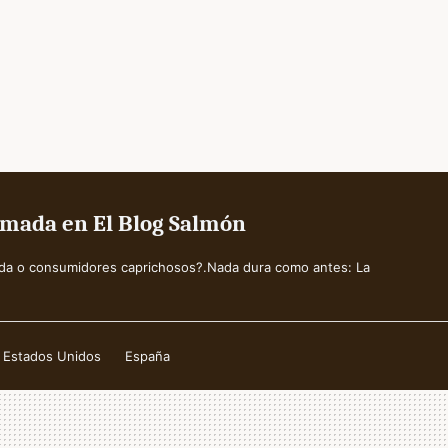
amada en El Blog Salmón
a o consumidores caprichosos?.Nada dura como antes: La
Estados Unidos
España