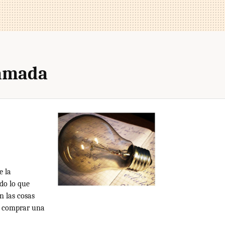
ramada
e la
do lo que
 las cosas
e comprar una