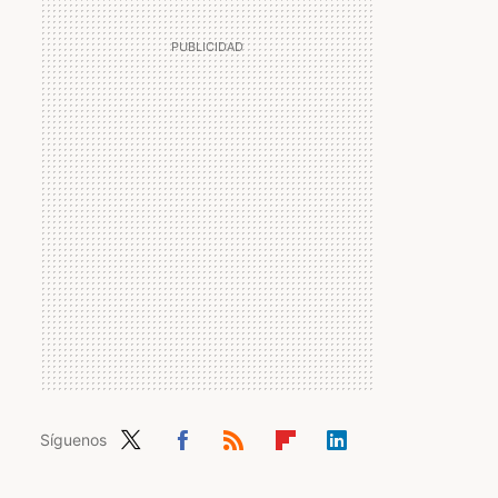
Síguenos
Twit
Fac
RSS
Flip
Link