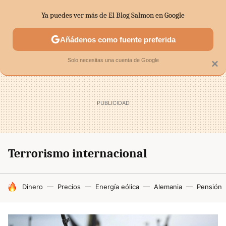
Ya puedes ver más de El Blog Salmon en Google
SECTORES
ECONOMÍA DOMÉSTICA
MERCADOS FINANC
Añádenos como fuente preferida
Solo necesitas una cuenta de Google
×
Terrorismo internacional
HOY SE HABLA DE
Dinero
Precios
Energía eólica
Alemania
Pensión