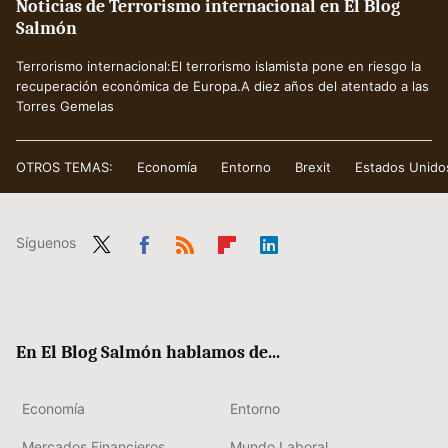
Noticias de Terrorismo internacional en El Blog
Salmón
Terrorismo internacional:El terrorismo islamista pone en riesgo la
recuperación económica de Europa.A diez años del atentado a las
Torres Gemelas
OTROS TEMAS:
Economía
Entorno
Brexit
Estados Unido
Síguenos
Twit
Fac
RSS
Flip
Link
ter
ebo
boa
edIn
ok
rd
En El Blog Salmón hablamos de...
Economía
Entorno
Mercados Financieros
Mundo Laboral