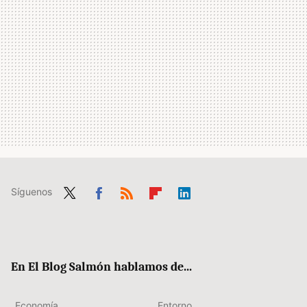
Síguenos
Twit
Fac
RSS
Flip
Link
ter
ebo
boa
edIn
ok
rd
En El Blog Salmón hablamos de...
Economía
Entorno