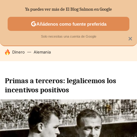
Ya puedes ver más de El Blog Salmon en Google
SECTORES
ECONOMÍA DOMÉSTICA
MERCADOS FINANC
Añádenos como fuente preferida
Solo necesitas una cuenta de Google
×
HOY SE HABLA DE
Dinero
Alemania
Primas a terceros: legalicemos los
incentivos positivos