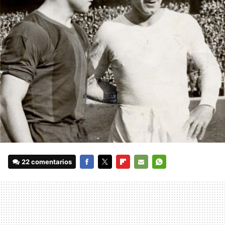
22 comentarios
FACEBOOK
TWITTER
FLIPBOARD
E-
WHATSAPP
MAIL