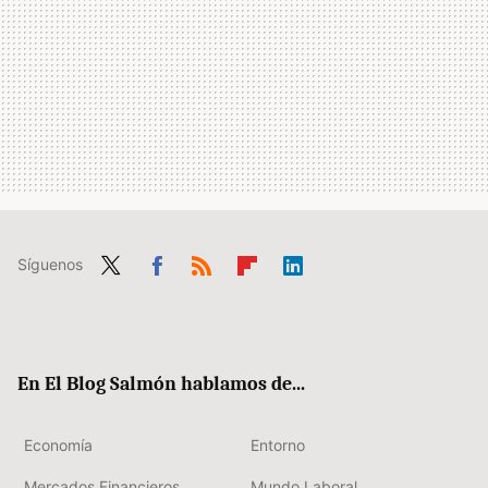
Síguenos
Twit
Fac
RSS
Flip
Link
ter
ebo
boa
edIn
ok
rd
En El Blog Salmón hablamos de...
Economía
Entorno
Mercados Financieros
Mundo Laboral