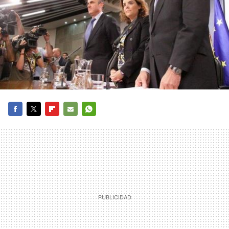
FACEBOOK
TWITTER
FLIPBOARD
E-
WHATSAPP
MAIL