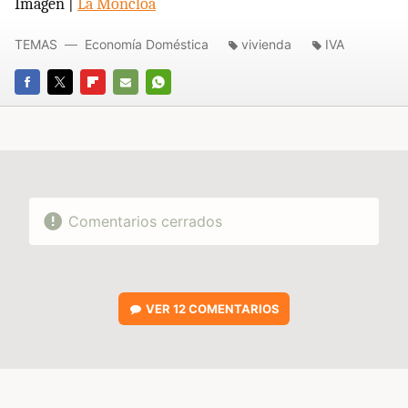
Imagen |
La Moncloa
TEMAS
Economía Doméstica
vivienda
IVA
FACEBOOK
TWITTER
FLIPBOARD
E-
WHATSAPP
MAIL
Comentarios cerrados
VER
12 COMENTARIOS