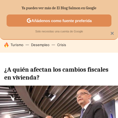
Ya puedes ver más de El Blog Salmon en Google
SECTORES
ECONOMÍA DOMÉSTICA
MERCADOS FINANC
Añádenos como fuente preferida
Solo necesitas una cuenta de Google
×
HOY SE HABLA DE
Turismo
Desempleo
Crisis
¿A quién afectan los cambios fiscales
en vivienda?