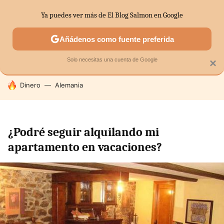
Ya puedes ver más de El Blog Salmon en Google
SECTORES
ECONOMÍA DOMÉSTICA
MERCADOS FINANC
Añádenos como fuente preferida
Solo necesitas una cuenta de Google
×
HOY SE HABLA DE
Dinero
Alemania
¿Podré seguir alquilando mi
apartamento en vacaciones?