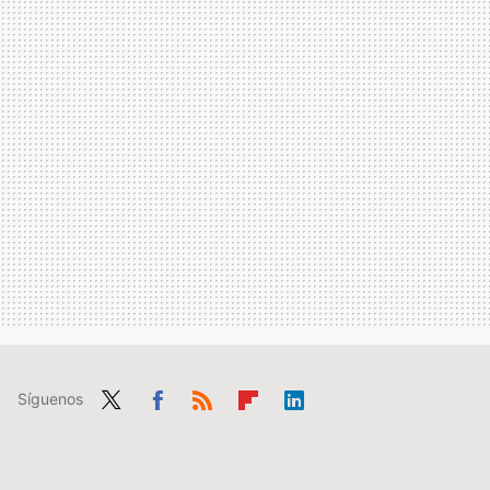
Síguenos
Twit
Fac
RSS
Flip
Link
ter
ebo
boa
edIn