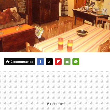
2 comentarios
FACEBOOK
TWITTER
FLIPBOARD
E-
WHATSAPP
MAIL