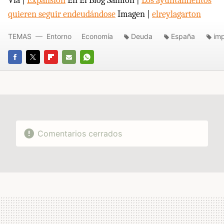
Vía |
Expansión
En El Blog Salmón |
Los ayuntamientos
quieren seguir endeudándose
Imagen |
elreylagarton
TEMAS
Entorno
Economía
Deuda
España
im
FACEBOOK
TWITTER
FLIPBOARD
E-
WHATSAPP
MAIL
Comentarios cerrados