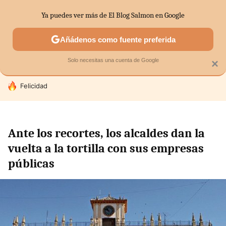
Ya puedes ver más de El Blog Salmon en Google
SECTORES
ECONOMÍA DOMÉSTICA
MERCADOS FINANC
Añádenos como fuente preferida
Solo necesitas una cuenta de Google
×
HOY SE HABLA DE
Felicidad
Ante los recortes, los alcaldes dan la
vuelta a la tortilla con sus empresas
públicas