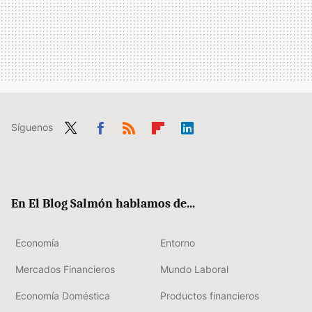
Síguenos
Twit
Fac
RSS
Flip
Link
ter
ebo
boa
edIn
ok
rd
En El Blog Salmón hablamos de...
Economía
Entorno
Mercados Financieros
Mundo Laboral
Economía Doméstica
Productos financieros