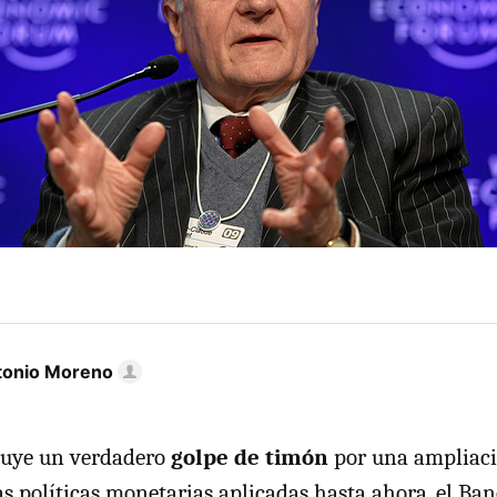
tonio Moreno
ituye un verdadero
golpe de timón
por una ampliaci
as políticas monetarias aplicadas hasta ahora, el Ba