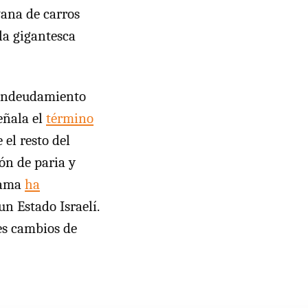
vana de carros
la gigantesca
e endeudamiento
eñala el
término
el resto del
ón de paria y
bama
ha
n Estado Israelí.
es cambios de