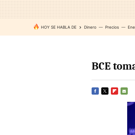
HOY SE HABLA DE
Dinero
Precios
Ene
BCE toma 
FACEBOOK
TWITTER
FLIPBOARD
E-
MAIL