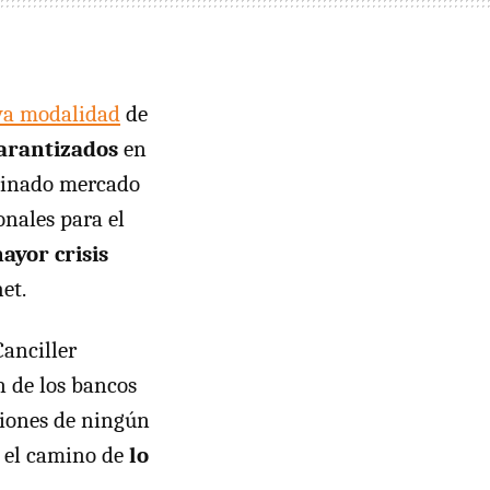
va modalidad
de
arantizados
en
ominado mercado
onales para el
ayor crisis
et.
Canciller
n de los bancos
siones de ningún
r el camino de
lo