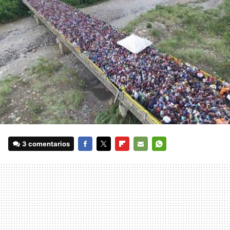
3 comentarios
FACEBOOK
TWITTER
FLIPBOARD
E-
WHATSAPP
MAIL