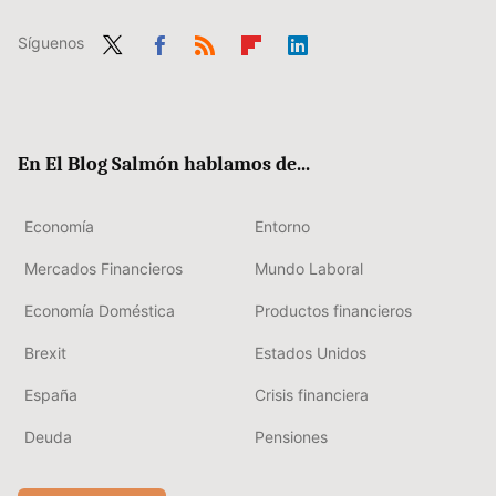
Síguenos
Twit
Fac
RSS
Flip
Link
ter
ebo
boa
edIn
ok
rd
En El Blog Salmón hablamos de...
Economía
Entorno
Mercados Financieros
Mundo Laboral
Economía Doméstica
Productos financieros
Brexit
Estados Unidos
España
Crisis financiera
Deuda
Pensiones