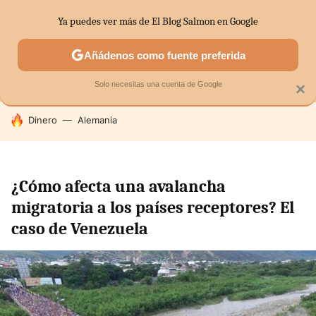
Ya puedes ver más de El Blog Salmon en Google
MENÚ
NUEVO
Añádenos como fuente preferida
SECTORES
ECONOMÍA DOMÉSTICA
MERCADOS FINANC
Solo necesitas una cuenta de Google
×
HOY SE HABLA DE
Dinero
Alemania
¿Cómo afecta una avalancha
migratoria a los países receptores? El
caso de Venezuela