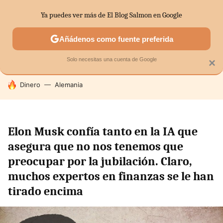
Ya puedes ver más de El Blog Salmon en Google
SECTORES
ECONOMÍA DOMÉSTICA
MERCADOS FINANC
Añádenos como fuente preferida
Solo necesitas una cuenta de Google
×
HOY SE HABLA DE
Dinero
Alemania
Elon Musk confía tanto en la IA que
asegura que no nos tenemos que
preocupar por la jubilación. Claro,
muchos expertos en finanzas se le han
tirado encima