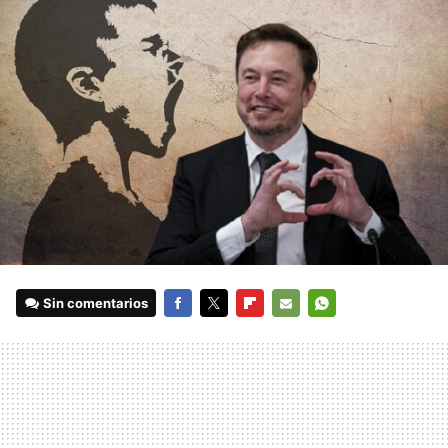
Sin comentarios
FACEBOOK
TWITTER
FLIPBOARD
E-
WHATSAPP
MAIL