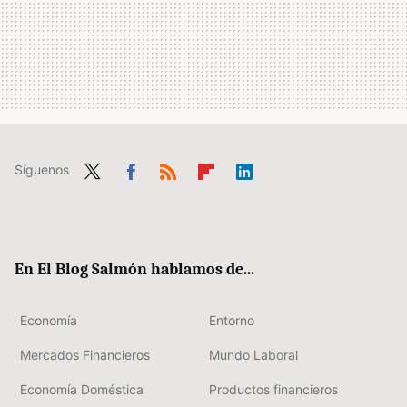
Síguenos
Twit
Fac
RSS
Flip
Link
ter
ebo
boa
edIn
ok
rd
En El Blog Salmón hablamos de...
Economía
Entorno
Mercados Financieros
Mundo Laboral
Economía Doméstica
Productos financieros