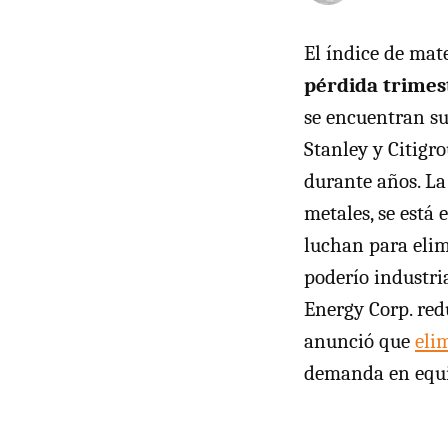
El índice de mat
pérdida trimes
se encuentran s
Stanley y Citigr
durante años. La
metales, se está
luchan para elim
poderío industri
Energy Corp. redu
anunció que
eli
demanda en equi