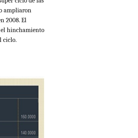
uper ciclo de las
eo ampliaron
en 2008. El
y el hinchamiento
 ciclo.