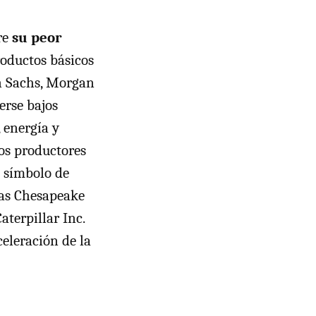
re
su peor
roductos básicos
n Sachs, Morgan
erse bajos
 energía y
los productores
e símbolo de
ras Chesapeake
aterpillar Inc.
eleración de la