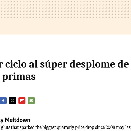
 ciclo al súper desplome de 
 primas
FACEBOOK
TWITTER
FLIPBOARD
E-
MAIL