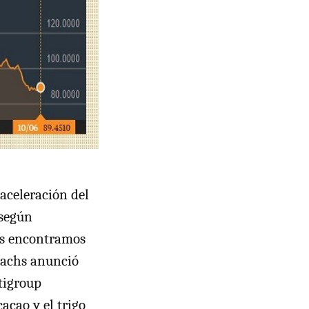
aceleración del
 según
os encontramos
Sachs anunció
itigroup
cacao y el trigo