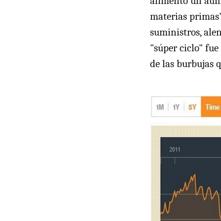
alimentó un aume
materias primas"
suministros, ale
"súper ciclo" fu
de las burbujas q