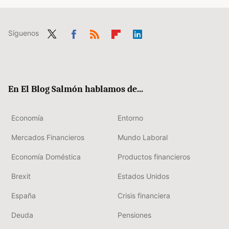
Síguenos
Twit
Fac
RSS
Flip
Link
ter
ebo
boa
edIn
ok
rd
En El Blog Salmón hablamos de...
Economía
Entorno
Mercados Financieros
Mundo Laboral
Economía Doméstica
Productos financieros
Brexit
Estados Unidos
España
Crisis financiera
Deuda
Pensiones