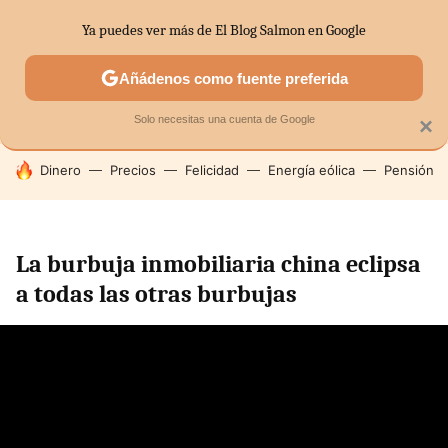
Ya puedes ver más de El Blog Salmon en Google
SECTORES
ECONOMÍA DOMÉSTICA
MERCADOS FINANC
Añádenos como fuente preferida
Solo necesitas una cuenta de Google
×
HOY SE HABLA DE
Dinero
Precios
Felicidad
Energía eólica
Pensión
La burbuja inmobiliaria china eclipsa
a todas las otras burbujas