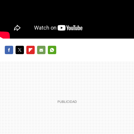
FACEBOOK
TWITTER
FLIPBOARD
E-
WHATSAPP
MAIL