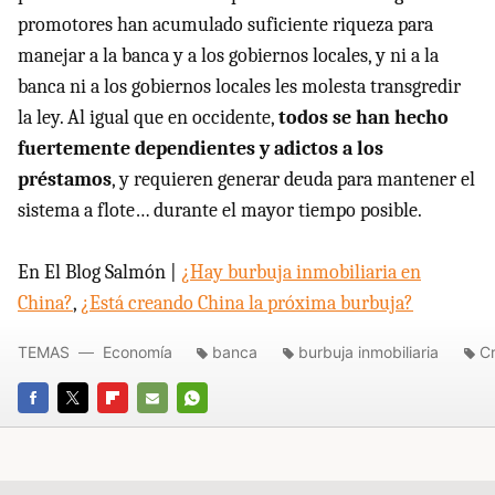
promotores han acumulado suficiente riqueza para
manejar a la banca y a los gobiernos locales, y ni a la
banca ni a los gobiernos locales les molesta transgredir
la ley. Al igual que en occidente,
todos se han hecho
fuertemente dependientes y adictos a los
préstamos
, y requieren generar deuda para mantener el
sistema a flote… durante el mayor tiempo posible.
En El Blog Salmón |
¿Hay burbuja inmobiliaria en
China?
,
¿Está creando China la próxima burbuja?
TEMAS
Economía
banca
burbuja inmobiliaria
Cr
FACEBOOK
TWITTER
FLIPBOARD
E-
WHATSAPP
MAIL