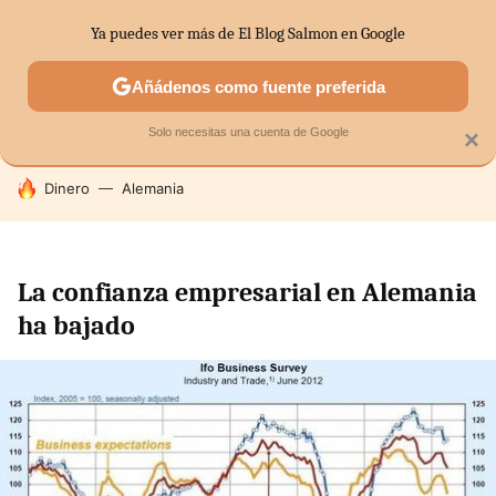
Ya puedes ver más de El Blog Salmon en Google
SECTORES
ECONOMÍA DOMÉSTICA
MERCADOS FINANC
Añádenos como fuente preferida
Solo necesitas una cuenta de Google
×
HOY SE HABLA DE
Dinero
Alemania
La confianza empresarial en Alemania
ha bajado