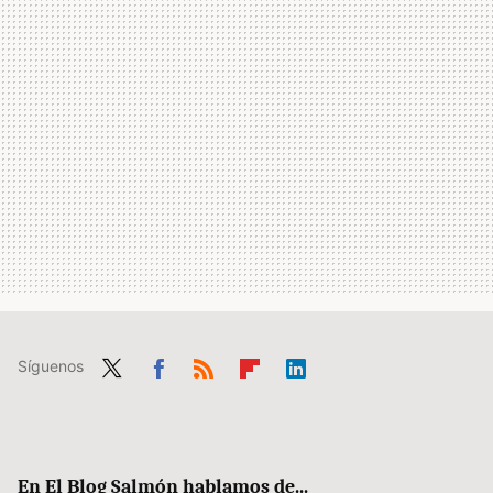
Síguenos
Twit
Fac
RSS
Flip
Link
ter
ebo
boa
edIn
ok
rd
En El Blog Salmón hablamos de...