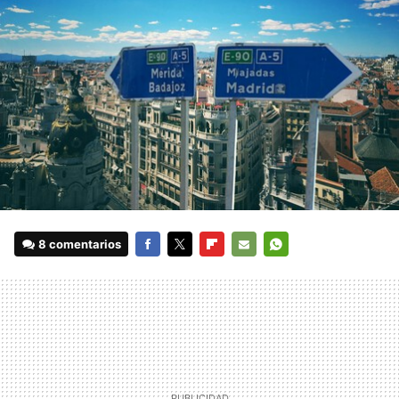
8 comentarios
FACEBOOK
TWITTER
FLIPBOARD
E-
WHATSAPP
MAIL