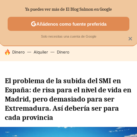
Ya puedes ver más de El Blog Salmon en Google
MENÚ
NUEVO
Añádenos como fuente preferida
SECTORES
ECONOMÍA DOMÉSTICA
MERCADOS FINANC
Solo necesitas una cuenta de Google
×
HOY SE HABLA DE
Dinero
Alquiler
Dinero
El problema de la subida del SMI en
España: de risa para el nivel de vida en
Madrid, pero demasiado para ser
Extremadura. Así debería ser para
cada provincia