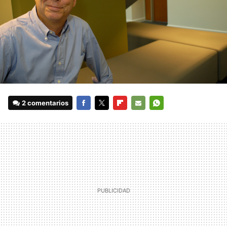
2 comentarios
FACEBOOK
TWITTER
FLIPBOARD
E-
WHATSAPP
MAIL