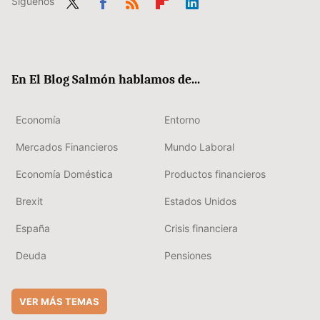
Síguenos
Twit
Fac
RSS
Flip
Link
ter
ebo
boa
edIn
ok
rd
En El Blog Salmón hablamos de...
Economía
Entorno
Mercados Financieros
Mundo Laboral
Economía Doméstica
Productos financieros
Brexit
Estados Unidos
España
Crisis financiera
Deuda
Pensiones
VER MÁS TEMAS