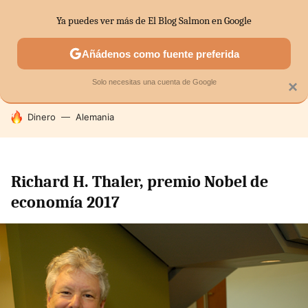
Ya puedes ver más de El Blog Salmon en Google
SECTORES
ECONOMÍA DOMÉSTICA
MERCADOS FINANC
Añádenos como fuente preferida
Solo necesitas una cuenta de Google
×
HOY SE HABLA DE
Dinero
Alemania
Richard H. Thaler, premio Nobel de
economía 2017