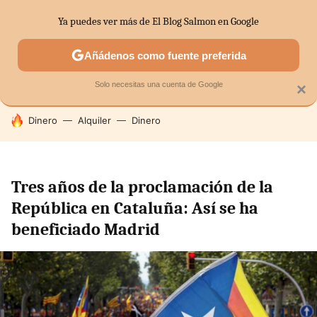
Ya puedes ver más de El Blog Salmon en Google
SECTORES
ECONOMÍA DOMÉSTICA
MERCADOS FINANC
Añádenos como fuente preferida
Solo necesitas una cuenta de Google
×
HOY SE HABLA DE
Dinero
Alquiler
Dinero
Tres años de la proclamación de la
República en Cataluña: Así se ha
beneficiado Madrid