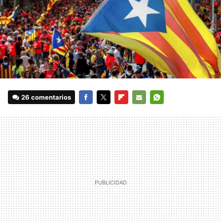
26 comentarios
FACEBOOK
TWITTER
FLIPBOARD
E-
WHATSAPP
MAIL