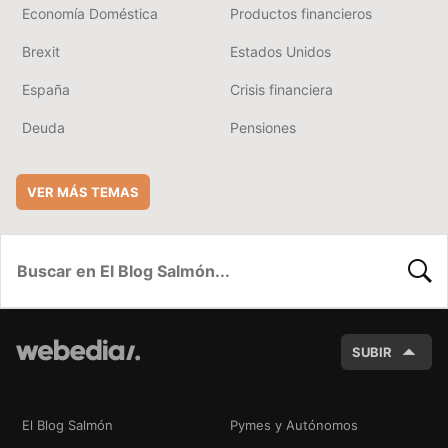
Economía Doméstica
Productos financieros
Brexit
Estados Unidos
España
Crisis financiera
Deuda
Pensiones
VER MÁS TEMAS
BUSC
SUBIR
El Blog Salmón
Pymes y Autónomos