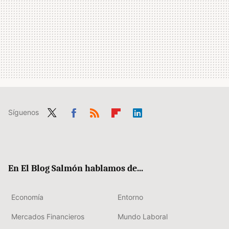
Síguenos
Twit
Fac
RSS
Flip
Link
ter
ebo
boa
edIn
ok
rd
En El Blog Salmón hablamos de...
Economía
Entorno
Mercados Financieros
Mundo Laboral