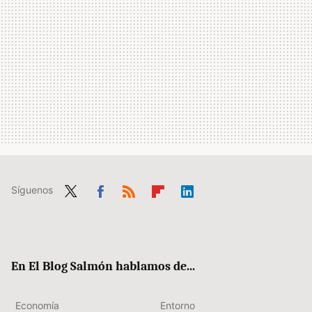
Síguenos
Twit
Fac
RSS
Flip
Link
ter
ebo
boa
edIn
ok
rd
En El Blog Salmón hablamos de...
Economía
Entorno