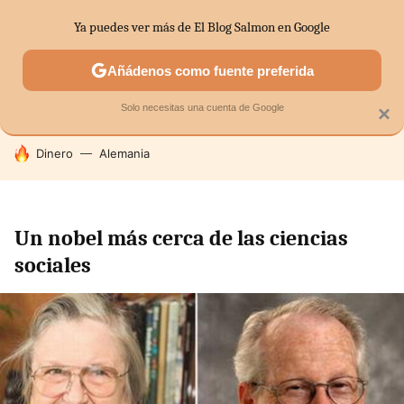
Ya puedes ver más de El Blog Salmon en Google
SECTORES
ECONOMÍA DOMÉSTICA
MERCADOS FINANC
Añádenos como fuente preferida
Solo necesitas una cuenta de Google
×
HOY SE HABLA DE
Dinero
Alemania
Un nobel más cerca de las ciencias
sociales