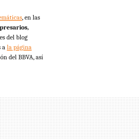
temáticas
, en las
presarios,
es del blog
s a
la página
ión del BBVA, así