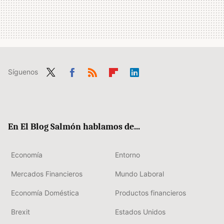
Síguenos
Twit
Fac
RSS
Flip
Link
ter
ebo
boa
edIn
ok
rd
En El Blog Salmón hablamos de...
Economía
Entorno
Mercados Financieros
Mundo Laboral
Economía Doméstica
Productos financieros
Brexit
Estados Unidos