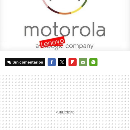
Sin comentarios
FACEBOOK
TWITTER
FLIPBOARD
E-
WHATSAPP
MAIL