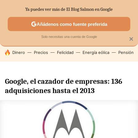
Ya puedes ver más de El Blog Salmon en Google
SECTORES
ECONOMÍA DOMÉSTICA
MERCADOS FINANC
Añádenos como fuente preferida
Solo necesitas una cuenta de Google
×
HOY SE HABLA DE
Dinero
Precios
Felicidad
Energía eólica
Pensión
Google, el cazador de empresas: 136
adquisiciones hasta el 2013