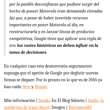
por la posible desconfianza que pudiese surgir del
hecho de poseer Motorola eran demasiado elevadas.
Así que, a pesar de haber invertido recursos
importantes en poner Motorola al día, en
reestructurarla y en lanzar líneas de productos
competitivas, Google tiene que aplicar una regla de
oro:
los costes históricos no deben influir en la
toma de decisiones
.
En cualquier caso esta desinversión seguramente
suponga que el apetito de Google por deglutir nuevas
firmas se dispare. Por lo pronto en lo que va de 2014 ya
han caído
Nest
y
Bitspin
Más información |
Xataka
En El Blog Salmón |
Apple: la
maldición de tener dinero
Imagen |
Kimjakes482