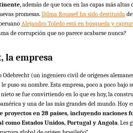
tinente
, además de que toca en las capas más altas de
nuevas promesas.
Dilma Roussef ha sido destituida
de 
 peruano
Alejandro Toledo está en búsqueda y captur
rama de corrupción que no parece acabarse nunca?
, la empresa
 Odebrecht (un ingeniero civil de orígenes alemane
 le puso su nombre. Esta empresa, poco a poco bajo su
u nieto se fue convirtiendo en lo que es hoy, la const
oamérica y una de las más grandes del mundo. Hoy e
e proyectos en 28 países, incluyendo naciones f
al como Estados Unidos, Portugal y Angola
. Les 
uctora global de origen brasileño”.