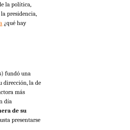
 la política,
la presidencia,
a
¿qué hay
s) fundó una
 dirección, la de
ructora más
n día
uera de su
gusta presentarse