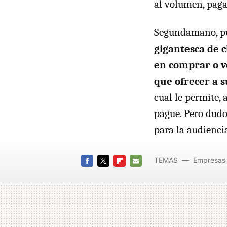
al volumen, paga
Segundamano, pu
gigantesca de c
en comprar o v
que ofrecer a s
cual le permite, 
pague. Pero dudo
para la audienci
TEMAS
Empresas
FACEBOOK
TWITTER
FLIPBOARD
E-
MAIL