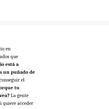
io en
cados que
io está a
ara un puñado de
conseguir el
porque tu
 vea?
La gente
si quiere acceder