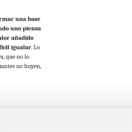
ormar una base
ando uno piensa
alor añadido
ícil igualar
. Lo
a, que no lo
iantes no huyen,