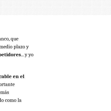
anco, que
 medio plazo y
petidores
... y yo
cable en el
ortante
demás
do como la