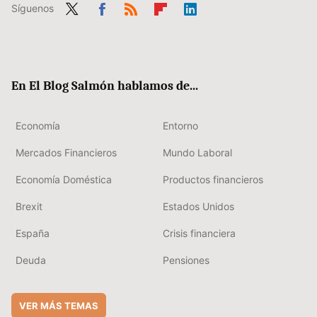
Síguenos
Twit
Fac
RSS
Flip
Link
ter
ebo
boa
edIn
ok
rd
En El Blog Salmón hablamos de...
Economía
Entorno
Mercados Financieros
Mundo Laboral
Economía Doméstica
Productos financieros
Brexit
Estados Unidos
España
Crisis financiera
Deuda
Pensiones
VER MÁS TEMAS