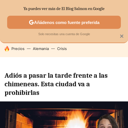
Ya puedes ver más de El Blog Salmon en Google
SECTORES
ECONOMÍA DOMÉSTICA
MERCADOS FINANC
Añádenos como fuente preferida
Solo necesitas una cuenta de Google
×
HOY SE HABLA DE
Precios
Alemania
Crisis
Adiós a pasar la tarde frente a las
chimeneas. Esta ciudad va a
prohibirlas