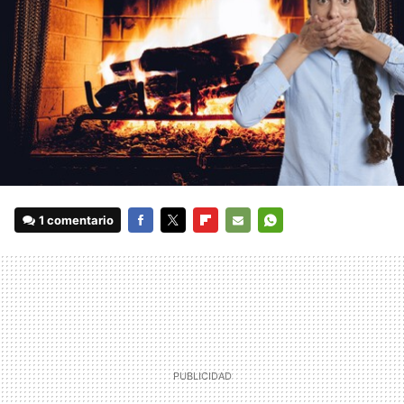
1 comentario
FACEBOOK
TWITTER
FLIPBOARD
E-
WHATSAPP
MAIL