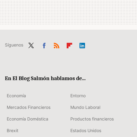
Síguenos
Twit
Fac
RSS
Flip
Link
ter
ebo
boa
edIn
ok
rd
En El Blog Salmón hablamos de...
Economía
Entorno
Mercados Financieros
Mundo Laboral
Economía Doméstica
Productos financieros
Brexit
Estados Unidos