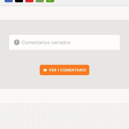
FACEBOOK
TWITTER
FLIPBOARD
E-
WHATSAPP
MAIL
Comentarios cerrados
VER
1 COMENTARIO