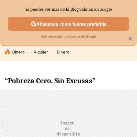
Ya puedes ver más de El Blog Salmon en Google
SECTORES
ECONOMÍA DOMÉSTICA
MERCADOS FINANC
Añádenos como fuente preferida
Solo necesitas una cuenta de Google
×
HOY SE HABLA DE
Dinero
Alquiler
Dinero
“Pobreza Cero. Sin Excusas”