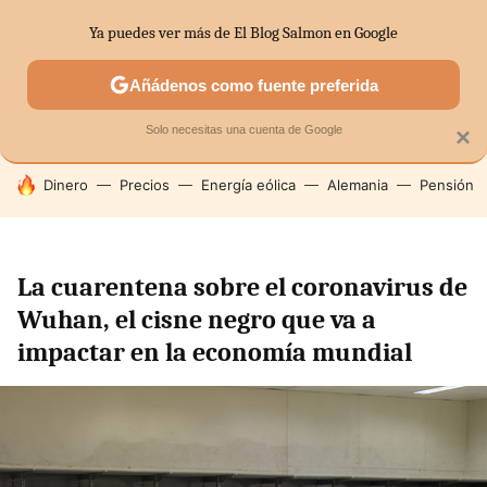
Ya puedes ver más de El Blog Salmon en Google
SECTORES
ECONOMÍA DOMÉSTICA
MERCADOS FINANC
Añádenos como fuente preferida
Solo necesitas una cuenta de Google
×
HOY SE HABLA DE
Dinero
Precios
Energía eólica
Alemania
Pensión
La cuarentena sobre el coronavirus de
Wuhan, el cisne negro que va a
impactar en la economía mundial