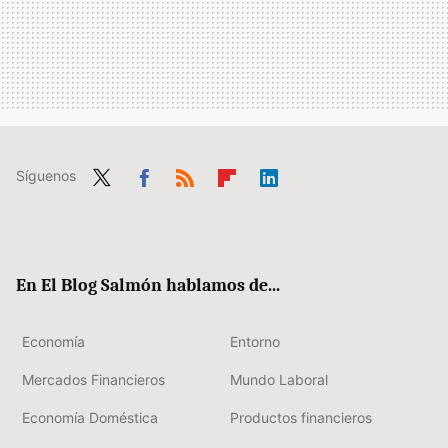
Síguenos
Twit
Fac
RSS
Flip
Link
ter
ebo
boa
edIn
ok
rd
En El Blog Salmón hablamos de...
Economía
Entorno
Mercados Financieros
Mundo Laboral
Economía Doméstica
Productos financieros