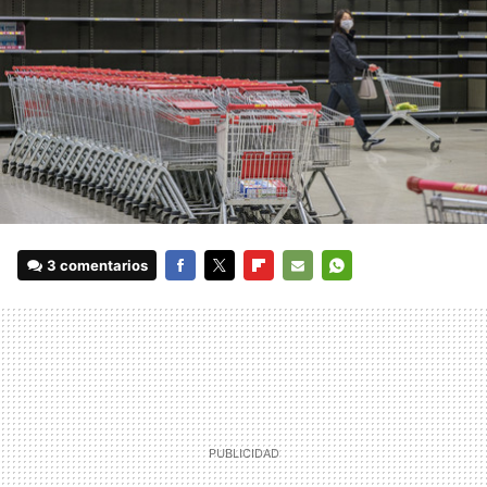
3 comentarios
FACEBOOK
TWITTER
FLIPBOARD
E-
WHATSAPP
MAIL